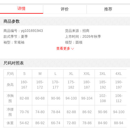
详情
评价
推荐
商品参数
商品编号：yg101691943
货品来源：招商
款式季节：夏季
上市时间：2026年秋季
袖型：常规袖
领型：圆领
衣门襟：套头
运动款式：短袖T恤
查看更多
版型：标准
性别：男子
尺码对照表
尺码
S
M
L
XL
XXL
3XL
4XL
160-
165-
170-
175-
180-
185-
190-
身高
167
172
177
182
187
192
197
净胸
102-
106-
82-88
60-68
90-96
94-100
98-104
围
108
112
净腰
70-76
74-80
78-84
82-88
86-92
90-96
94-100
围
体重
54-62
86-92
66-74
72-80
78-86
84-90
88-94