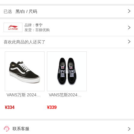
已选
黑/白 /
尺码
品牌：
李宁
发货：百丽优购
喜欢此商品的人还买了
VANS万斯 2024年新款中性OldSkool帆布鞋/硫化鞋VN000D3HY28（延续款）
VANS范斯2024中性SK8-HiCL帆布鞋/硫化鞋VN000D5IB8C
¥334
¥339
联系客服