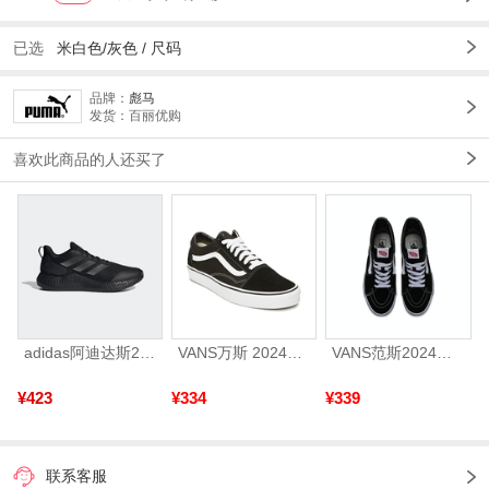
已选
米白色/灰色 /
尺码
品牌：
彪马
发货：百丽优购
喜欢此商品的人还买了
adidas阿迪达斯2025中性edge gamedaySPW FTW-跑步GW2499
VANS万斯 2024年新款中性OldSkool帆布鞋/硫化鞋VN000D3HY28（延续款）
VANS范斯2024中性SK8-HiCL帆布鞋/硫化鞋VN000D5IB8C
¥423
¥334
¥339
联系客服