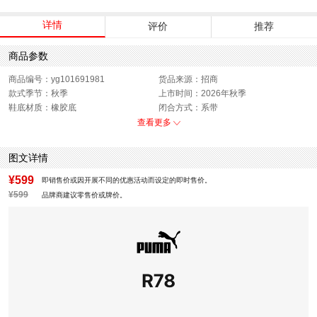
详情
评价
推荐
商品参数
商品编号：yg101691981
货品来源：招商
款式季节：秋季
上市时间：2026年秋季
鞋底材质：橡胶底
闭合方式：系带
性别：中性
查看更多
图文详情
¥599
即销售价或因开展不同的优惠活动而设定的即时售价。
¥599
品牌商建议零售价或牌价。