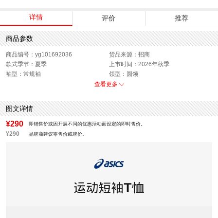
详情
评价
推荐
商品参数
商品编号：yg101692036
货品来源：招商
款式季节：夏季
上市时间：2026年秋季
袖型：常规袖
领型：圆领
衣门襟：套头
运动款式：短袖T恤
查看更多
版型：标准
性别：男子
图文详情
¥290
即销售价或因开展不同的优惠活动而设定的即时售价。
¥290
品牌商建议零售价或牌价。