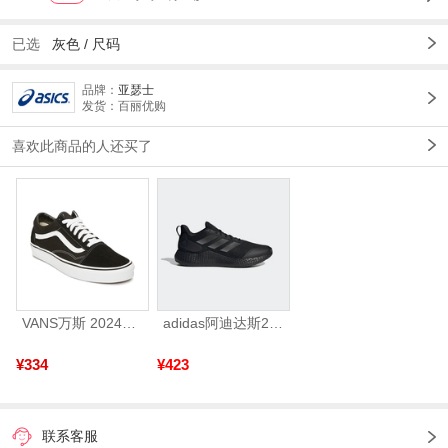
已选
灰色
/
尺码
品牌：
亚瑟士
发货：百丽优购
喜欢此商品的人还买了
VANS万斯 2024年新款中性OldSkool帆布鞋/硫化鞋VN000D3HY28（延续款）
adidas阿迪达斯2025中性edge gamedaySPW FTW-跑步GW2499
¥334
¥423
联系客服