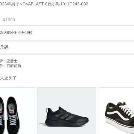
026年男子NOVABLAST 6跑步鞋1011C243-002
¥1090
23天03小时44分18秒
尺码
牌：
亚瑟士
货：百丽优购
人还买了