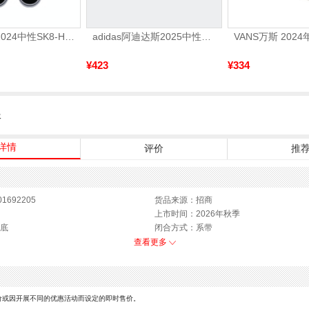
VANS范斯2024中性SK8-HiCL帆布鞋/硫化鞋VN000D5IB8C
adidas阿迪达斯2025中性edge gamedaySPW FTW-跑步GW2499
¥423
¥334
服
详情
评价
推
1692205
货品来源：招商
上市时间：2026年秋季
底
闭合方式：系带
查看更多
价或因开展不同的优惠活动而设定的即时售价。