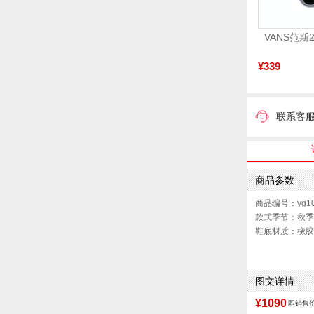
¥339
联系客
商品参数
商品编号：yg10
款式季节：秋季
鞋底材质：橡胶
性别：男子
图文详情
¥1090
即销售