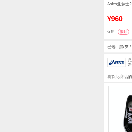
Asics亚瑟士2
¥960
促销
限时
已选
黑/灰
/
品
发
喜欢此商品的