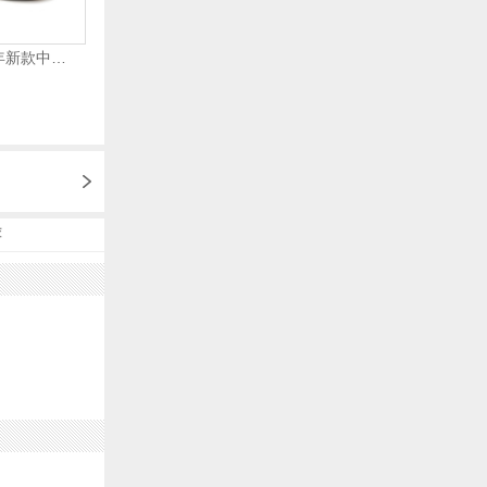
VANS万斯 2024年新款中性OldSkool帆布鞋/硫化鞋VN000D3HY28（延续款）
荐