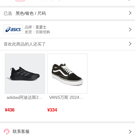
已选
黑色/银色
/
尺码
品牌：
亚瑟士
发货：百丽优购
喜欢此商品的人还买了
adidas阿迪达斯2025中性edge gamedaySPW FTW-跑步GW2499
VANS万斯 2024年新款中性OldSkool帆布鞋/硫化鞋VN000D3HY28（延续款）
¥436
¥334
联系客服