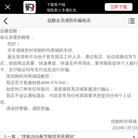
下载客户端
立即下载
领取新人专属礼包
提醒会员谨防诈骗电话
温馨提醒：
各位亲爱的顾客：
您好！
非常感谢您对优购时尚商城的支持。
最近发现有不法份子冒充我店工作人员，通过电话、短信或微信等方
式，假借商品质量、快递事故、快递丢件等理由，要求顾客提供个人银行
卡、支付验证码等支付信息进行诈骗。
现优购时尚商城提醒您：
我店官方客服热线4008-878-668；
如您对订单有任何疑问，请直接联系店铺客服进行确认；
我店不会以通知退款、付款异常等任何原因要求您提供任何个人信
息。
请保持警惕，谨防受骗。
优购时尚商城
2020年3月5日
上一篇："优购2026春节物流安排通知"