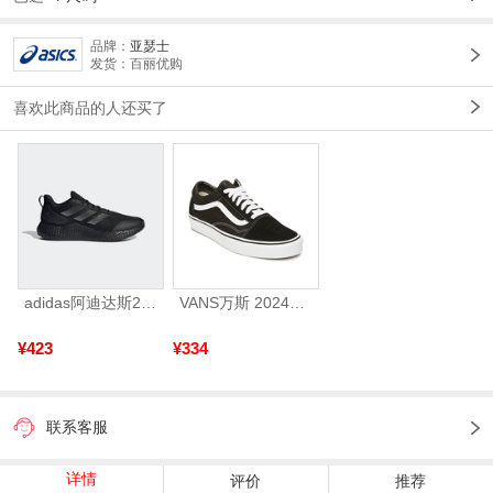
品牌：
亚瑟士
发货：百丽优购
喜欢此商品的人还买了
adidas阿迪达斯2025中性edge gamedaySPW FTW-跑步GW2499
VANS万斯 2024年新款中性OldSkool帆布鞋/硫化鞋VN000D3HY28（延续款）
¥423
¥334
联系客服
详情
评价
推荐