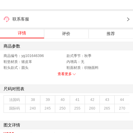
联系客服
详情
评价
推荐
商品参数
商品编号：yg101646396
款式季节：秋季
鞋垫材质：猪皮革
内增高：无
鞋头款式：圆头
鞋面材质：织物面料
鞋面图案：纯色
制鞋工艺：胶贴皮鞋
查看更多
跟高数值：7CM
鞋跟形状：厚底
40码鞋宽参考(男)：11CM
性别：男子
尺码对照表
皮质特征：织物
上市时间：2025年秋季
鞋帮：低帮
鞋底材质：发泡底
法国码
38
39
40
41
42
43
44
里料材质：织物面料
40码鞋长参考(男)：30CM
国际码
240
245
250
255
260
265
270
色系：黑色
鞋类流行款式：网布鞋
流行元素：交叉绑带
风格：休闲
闭合方式：系带
图文详情