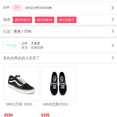
促销
限时
1
4天02小时53分00秒
领券
满198减15
满258减40
满438减70
已选
黑色 /
尺码
品牌：
天美意
发货：百丽优购
喜欢此商品的人还买了
VANS万斯 2024年新款中性OldSkool帆布鞋/硫化鞋VN000D3HY28（延续款）
VANS范斯2024中性SK8-HiCL帆布鞋/硫化鞋VN000D5IB8C
¥334
¥339