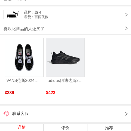
品牌：
彪马
发货：百丽优购
喜欢此商品的人还买了
VANS范斯2024中性SK8-HiCL帆布鞋/硫化鞋VN000D5IB8C
adidas阿迪达斯2025中性edge gamedaySPW FTW-跑步GW2499
¥339
¥423
联系客服
详情
评价
推荐