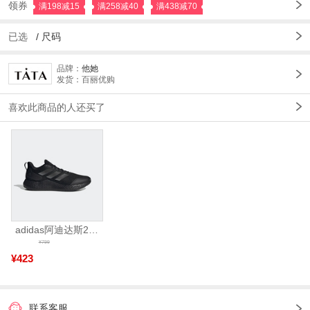
领券
满198减15
满258减40
满438减70
已选
/
尺码
品牌：
他她
发货：百丽优购
喜欢此商品的人还买了
adidas阿迪达斯2025中性edge gamedaySPW FTW-跑步GW2499
¥799
¥423
联系客服