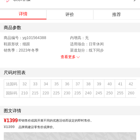
详情
评价
推荐
商品参数
商品编号：yg101564388
内增高：无
鞋跟形状：细跟
适用场合：日常休闲
销售季：2023年冬季
渠道划分：线下同步
上市时间：2023年冬季
鞋底材质：橡胶底
查看更多
参考鞋宽(女)：8CM
靴筒内里材质：织物面料
帮面材质：牛皮革
色系：黑色
尺码对照表
鞋类流行款式：时装靴
流行元素：纯色
靴筒筒面材质：织物面料
参考标准尺码：36码
法国码
32
33
34
35
36
37
38
39
40
41
42
厂家地址：广东省深圳市
闭合方式：套脚
国际码
210
215
220
225
230
235
240
245
250
255
260
前掌高度：0.5CM
款式季节：冬季
配跟：有
鞋垫材质：猪皮革
执行标准：皮鞋 QB/T1002-2015
风格分类：时装靴
图文详情
鞋头款式：尖头
鞋面材质：牛皮革
鞋面图案：纯色
参考鞋长(女)：24CM
¥1399
即销售价或因开展不同的优惠活动而设定的即时售价。
制鞋工艺：胶贴皮鞋
跟高数值：7CM
¥1399
品牌商建议零售价或牌价。
性别：女子
皮质特征：软面皮
筒高数值：11CM
筒高范围：短筒（10-20cm）