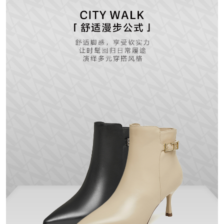
里料材质：织物面料
所在区域：电子商务
防水台高度：无
跟高范围：高跟鞋（6-8CM）
风格：时尚休闲
生产/经销/进口厂家：丽荣鞋业（深
圳）有限公司
靴筒口围：28.5CM