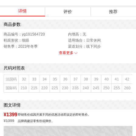
详情
评价
推荐
商品参数
商品编号：yg101564720
内增高：无
鞋跟形状：细跟
适用场合：日常休闲
销售季：2023年冬季
渠道划分：线下同步
上市时间：2023年冬季
鞋底材质：橡胶底
查看更多
参考鞋宽(女)：8CM
靴筒内里材质：织物面料
帮面材质：牛皮革
色系：杏色
尺码对照表
鞋类流行款式：时装靴
流行元素：纯色
靴筒筒面材质：牛皮革
参考标准尺码：36码
法国码
32
33
34
35
36
37
38
39
40
41
42
厂家地址：广东省深圳市
闭合方式：套脚
国际码
210
215
220
225
230
235
240
245
250
255
260
前掌高度：0.5CM
款式季节：冬季
配跟：有
鞋垫材质：猪皮革
执行标准：皮鞋 QB/T1002-2015
风格分类：时装靴
图文详情
鞋头款式：尖头
鞋面材质：牛皮革
鞋面图案：纯色
参考鞋长(女)：24CM
¥1399
即销售价或因开展不同的优惠活动而设定的即时售价。
制鞋工艺：胶贴皮鞋
跟高数值：7CM
¥1399
品牌商建议零售价或牌价。
性别：女子
皮质特征：软面皮
筒高数值：11CM
筒高范围：短筒（10-20cm）