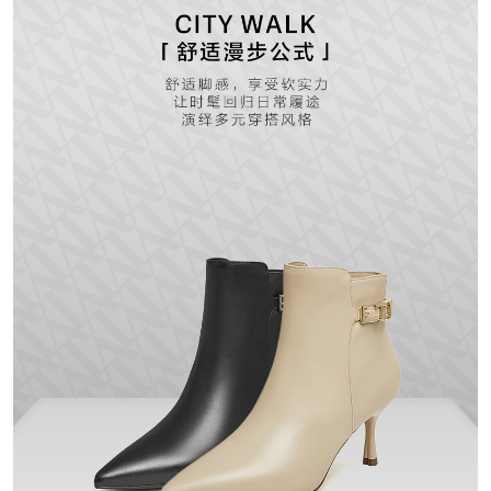
里料材质：织物面料
所在区域：电子商务
防水台高度：无
跟高范围：高跟鞋（6-8CM）
风格：时尚休闲
生产/经销/进口厂家：丽荣鞋业（深
圳）有限公司
靴筒口围：28.5CM