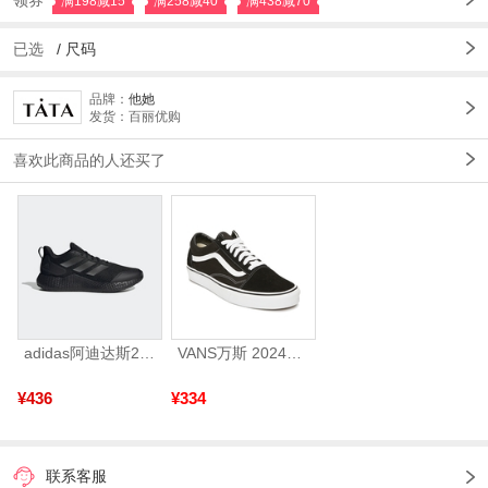
领券
满198减15
满258减40
满438减70
已选
/
尺码
品牌：
他她
发货：百丽优购
喜欢此商品的人还买了
adidas阿迪达斯2025中性edge gamedaySPW FTW-跑步GW2499
VANS万斯 2024年新款中性OldSkool帆布鞋/硫化鞋VN000D3HY28（延续款）
¥436
¥334
联系客服