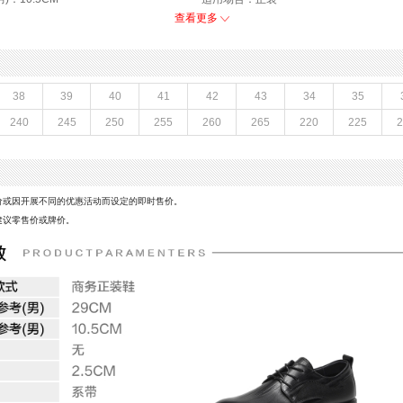
开口深度：深口
查看更多
年春季
渠道划分：线下同步
5年春季
鞋帮：低帮
40码鞋长参考(男)：29CM
鞋类流行款式：商务正装鞋
38
39
40
41
42
43
34
35
厂家地址：广东省深圳市
240
245
250
255
260
265
220
225
2
款式季节：春季
革
执行标准：皮鞋QB/T1002-2015
皮鞋
鞋头款式：圆头
革
鞋面图案：纯色
皮鞋
跟高数值：2.5CM
价或因开展不同的优惠活动而设定的即时售价。
皮质特征：软面皮
建议零售价或牌价。
革
所在区域：电子商务
鞋（小于3CM）
风格：正装
口厂家：丽荣鞋业（深圳）有限公司