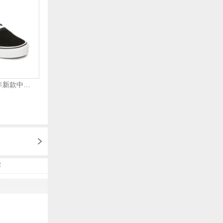
VANS万斯 2024年新款中性OldSkool帆布鞋/硫化鞋VN000D3HY28（延续款）
荐