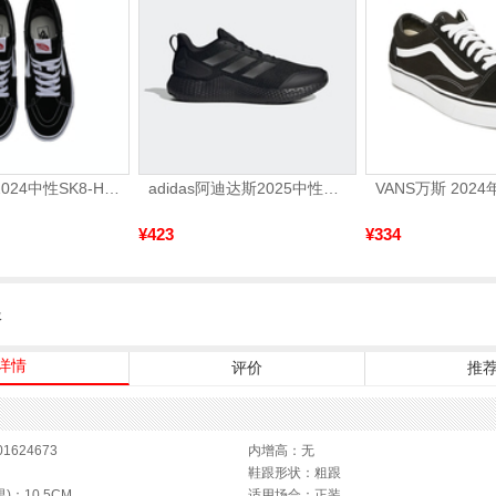
VANS范斯2024中性SK8-HiCL帆布鞋/硫化鞋VN000D5IB8C
adidas阿迪达斯2025中性edge gamedaySPW FTW-跑步GW2499
¥423
¥334
服
详情
评价
推
1624673
内增高：无
鞋跟形状：粗跟
)：10.5CM
适用场合：正装