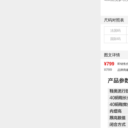
功能科技：耐磨
销售季：2025
上市时间：202
尺码对照表
鞋底材质：PU
色系：黑色
法国码
流行元素：纯色
国际码
闭合方式：系带
鞋垫材质：猪皮
风格分类：正装
图文详情
鞋面材质：牛皮
制鞋工艺：胶贴
¥799
即销售
性别：男子
¥799
品牌商
里料材质：猪皮
跟高范围：低跟
生产/经销/进