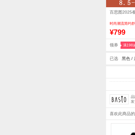
百思图202
时尚潮流简约舒
¥799
领券
满198
已选
黑色 /
品
发
喜欢此商品的