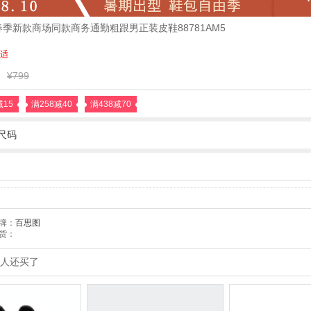
5春季新款商场同款商务通勤粗跟男正装皮鞋88781AM5
适
¥799
减15
满258减40
满438减70
尺码
牌：
百思图
货：
人还买了