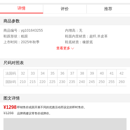
详情
评价
推荐
商品参数
商品编号：yg101643255
内增高：无
鞋跟形状：粗跟
鞋面内里材质：超纤,羊皮革
上市时间：2025年秋季
鞋底材质：橡胶底
参考鞋宽(女)：7.5CM
色系：棕色
查看更多
鞋类流行款式：玛丽珍鞋
流行元素：交叉
闭合方式：一字式扣带
前掌高度：无
尺码对照表
款式季节：秋季
配跟：无
鞋垫材质：羊皮革
鞋头款式：圆头
法国码
32
33
34
35
36
37
38
39
40
41
42
鞋面材质：羊反绒
鞋面图案：纯色
国际码
210
215
220
225
230
235
240
245
250
255
260
参考鞋长(女)：24.5CM
适用人群：女子
制鞋工艺：车线胶粘
跟高数值：1CM
性别：女子
皮质特征：羊皮革
图文详情
里料材质：超纤,羊皮革
防水台高度：无
风格：休闲
¥1298
即销售价或因开展不同的优惠活动而设定的即时售价。
¥1298
品牌商建议零售价或牌价。