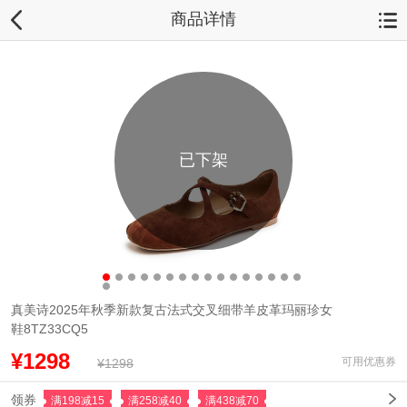
商品详情
已下架
真美诗2025年秋季新款复古法式交叉细带羊皮革玛丽珍女
鞋8TZ33CQ5
¥1298
可用优惠券
¥1298
领券
满198减15
满258减40
满438减70