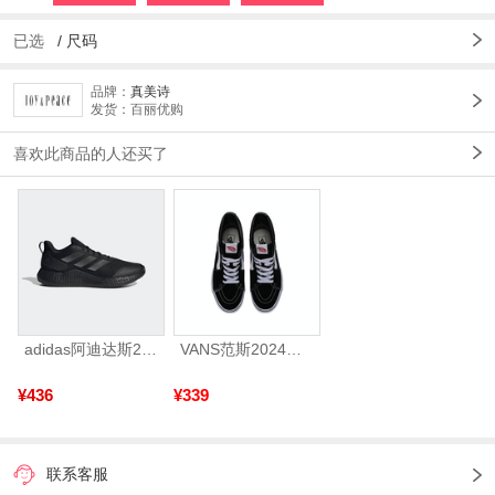
已选
/
尺码
品牌：
真美诗
发货：百丽优购
喜欢此商品的人还买了
adidas阿迪达斯2025中性edge gamedaySPW FTW-跑步GW2499
VANS范斯2024中性SK8-HiCL帆布鞋/硫化鞋VN000D5IB8C
¥436
¥339
联系客服