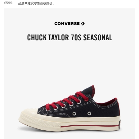
¥599
品牌商建议零售价或牌价。