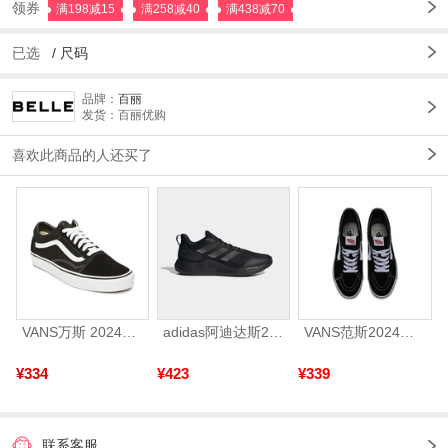
领券
满198减15
满258减40
满438减70
已选
/
尺码
品牌：
百丽
发货：百丽优购
喜欢此商品的人还买了
VANS万斯 2024年新款中性OldSkool帆布鞋/硫化鞋VN000D3HY28（延续款）
adidas阿迪达斯2025中性edge gamedaySPW FTW-跑步GW2499
VANS范斯2024中性SK8-HiCL帆布鞋/硫化鞋VN000D5IB8C
¥334
¥423
¥339
联系客服