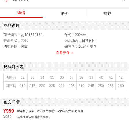
详情
评价
推荐
商品参数
商品编号：yg101578164
年份：2024年
鞋跟形状：其他
适用场合：日常休闲
功能科技：缓震
销售季：2024年夏季
渠道划分：线下同步
上市时间：2024年夏季
查看更多
鞋底材质：橡胶底
参考鞋宽(女)：9.5CM
色系：杏色
鞋类流行款式：罗马鞋
尺码对照表
流行元素：编织,纯色
参考标准尺码：36码
厂家地址：上海市虹口区中山北二路
闭合方式：魔术贴
法国码
32
33
34
35
36
37
38
39
40
41
42
1705号838室
前掌高度：无
国际码
210
215
220
225
230
235
240
245
250
255
260
款式季节：夏季
配跟：无
鞋垫材质：猪皮革
执行标准：舒适上班鞋Q/LR001-2023
若与实物产生差异，请以实物标签为
图文详情
准
风格分类：罗马-猪笼凉鞋
鞋头款式：包头
¥959
即销售价或因开展不同的优惠活动而设定的即时售价。
鞋面材质：牛皮革
鞋面图案：纯色
¥959
品牌商建议零售价或牌价。
参考鞋长(女)：25.5CM
制鞋工艺：车线胶粘
跟高数值：3.5CM
性别：女子