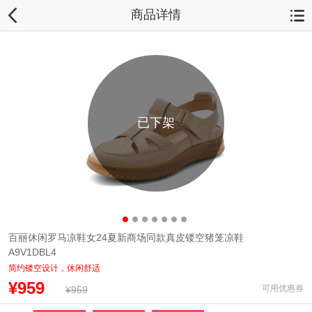
商品详情
已下架
百丽休闲罗马凉鞋女24夏新商场同款真皮镂空猪笼凉鞋
A9V1DBL4
简约镂空设计，休闲舒适
¥959
可用优惠券
¥959