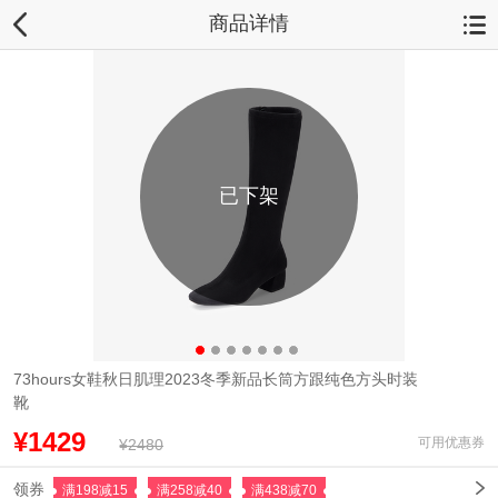
商品详情
已下架
73hours女鞋秋日肌理2023冬季新品长筒方跟纯色方头时装
靴
¥1429
可用优惠券
¥2480
领券
满198减15
满258减40
满438减70