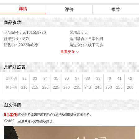
详情
评价
推荐
商品参数
商品编号：yg101559770
内增高：无
鞋跟形状：方跟
适用场合：日常休闲
销售季：2023年冬季
渠道划分：线下同步
上市时间：2023年冬季
鞋底材质：橡胶底
查看更多
靴筒内里材质：猪皮革
色系：蓝色
鞋类流行款式：时装靴
流行元素：纯色
尺码对照表
靴筒筒面材质：羊皮革
闭合方式：侧拉链
前掌高度：无
款式季节：冬季
法国码
32
33
34
35
36
37
38
39
40
41
42
配跟：无
鞋垫材质：猪皮革
国际码
210
215
220
225
230
235
240
245
250
255
260
风格分类：时装靴
鞋头款式：方头
鞋面材质：羊皮革
鞋面图案：纯色
跟高数值：5CM
性别：女子
图文详情
皮质特征：羊皮革
筒高范围：中筒（20-28cm）
里料材质：猪皮革
所在区域：电子商务
¥1429
即销售价或因开展不同的优惠活动而设定的即时售价。
防水台高度：无
跟高范围：中跟鞋（3-5CM）
¥2480
品牌商建议零售价或牌价。
风格：休闲