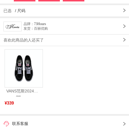
已选
/
尺码
品牌：
73Hours
发货：百丽优购
喜欢此商品的人还买了
VANS范斯2024中性SK8-HiCL帆布鞋/硫化鞋VN000D5IB8C
¥599
¥339
联系客服