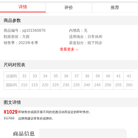
详情
评价
推荐
商品参数
商品编号：yg101560876
内增高：无
鞋跟形状：方跟
适用场合：日常休闲
销售季：2023年冬季
渠道划分：线下同步
上市时间：2023年冬季
鞋底材质：橡胶底
查看更多
靴筒内里材质：猪皮革
帮面材质：牛皮革
色系：棕色
鞋类流行款式：切尔西靴
尺码对照表
流行元素：纯色
靴筒筒面材质：牛皮革
闭合方式：套筒
前掌高度：无
法国码
32
33
34
35
36
37
38
39
40
41
42
款式季节：冬季
配跟：无
国际码
210
215
220
225
230
235
240
245
250
255
260
鞋垫材质：猪皮革
风格分类：切尔西靴
鞋头款式：圆头
鞋面材质：猪皮革
鞋面图案：纯色
跟高数值：5.5CM
图文详情
性别：女子
皮质特征：牛皮革
筒高范围：短筒（10-20cm）
里料材质：猪皮革
¥1029
即销售价或因开展不同的优惠活动而设定的即时售价。
所在区域：电子商务
防水台高度：无
¥1760
品牌商建议零售价或牌价。
跟高范围：中跟鞋（3-5CM）
风格：休闲