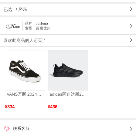
已选
/
尺码
品牌：
73Hours
发货：百丽优购
喜欢此商品的人还买了
VANS万斯 2024年新款中性OldSkool帆布鞋/硫化鞋VN000D3HY28（延续款）
adidas阿迪达斯2025中性edge gamedaySPW FTW-跑步GW2499
¥334
¥436
联系客服