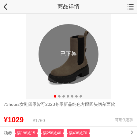
商品详情
已下架
73hours女鞋四季皆可2023冬季新品纯色方跟圆头切尔西靴
¥1029
可用优惠券
¥1760
领券
满198减15
满258减40
满438减70