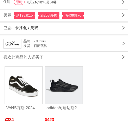
促销
限时
1
0天23小时43分03秒
领券
满198减15
满258减40
满438减70
已选
卡其色
/
尺码
品牌：
73Hours
发货：百丽优购
喜欢此商品的人还买了
VANS万斯 2024年新款中性OldSkool帆布鞋/硫化鞋VN000D3HY28（延续款）
adidas阿迪达斯2025中性edge gamedaySPW FTW-跑步GW2499
¥334
¥423