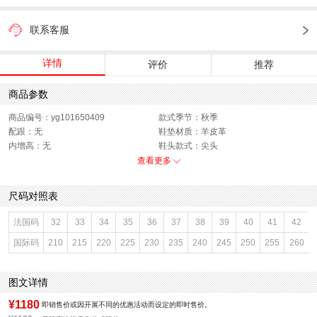
联系客服
详情
评价
推荐
商品参数
商品编号：yg101650409
款式季节：秋季
配跟：无
鞋垫材质：羊皮革
内增高：无
鞋头款式：尖头
鞋面材质：织物
鞋面图案：纯色
查看更多
参考鞋长(女)：25CM
跟高数值：1CM
鞋跟形状：平跟
性别：女子
尺码对照表
皮质特征：织物
上市时间：2025年秋季
鞋底材质：橡胶底
参考鞋宽(女)：8CM
法国码
32
33
34
35
36
37
38
39
40
41
42
里料材质：羊皮革
防水台高度：无
国际码
210
215
220
225
230
235
240
245
250
255
260
色系：卡其
鞋类流行款式：浅口鞋
流行元素：纯色
风格：休闲
闭合方式：套脚
前掌高度：无
图文详情
¥1180
即销售价或因开展不同的优惠活动而设定的即时售价。