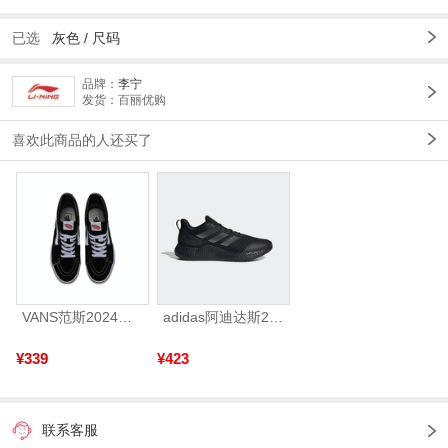
已选
灰色 /
尺码
品牌：
李宁
发货：百丽优购
喜欢此商品的人还买了
VANS范斯2024中性SK8-HiCL帆布鞋/硫化鞋VN000D5IB8C
adidas阿迪达斯2025中性edge gamedaySPW FTW-跑步GW2499
¥339
¥423
联系客服