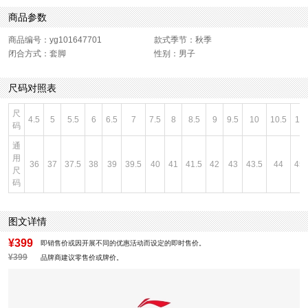
商品参数
商品编号：yg101647701
款式季节：秋季
闭合方式：套脚
性别：男子
尺码对照表
尺
4.5
5
5.5
6
6.5
7
7.5
8
8.5
9
9.5
10
10.5
11
码
通
用
36
37
37.5
38
39
39.5
40
41
41.5
42
43
43.5
44
45
尺
码
图文详情
¥399
即销售价或因开展不同的优惠活动而设定的即时售价。
¥399
品牌商建议零售价或牌价。