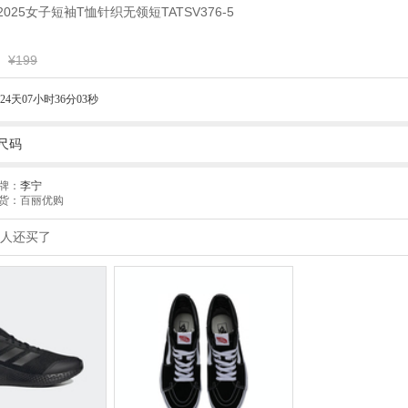
宁2025女子短袖T恤针织无领短TATSV376-5
¥199
24天07小时36分02秒
尺码
牌：
李宁
货：百丽优购
人还买了