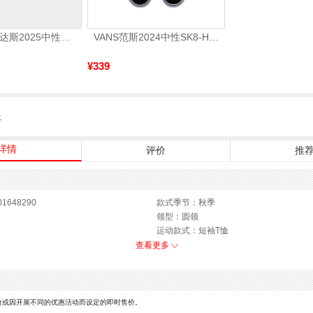
adidas阿迪达斯2025中性edge gamedaySPW FTW-跑步GW2499
VANS范斯2024中性SK8-HiCL帆布鞋/硫化鞋VN000D5IB8C
¥339
服
详情
评价
推
1648290
款式季节：秋季
领型：圆领
运动款式：短袖T恤
性别：女子
查看更多
价或因开展不同的优惠活动而设定的即时售价。