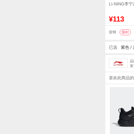
LI-NING李
¥113
促销
限时
已选
紫色
/
品
发
喜欢此商品的