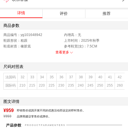
详情
评价
推荐
商品参数
商品编号：yg101648942
内增高：无
鞋跟形状：粗跟
上市时间：2025年秋季
鞋底材质：橡胶底
参考鞋宽(女)：7.5CM
色系：红色
鞋类流行款式：玛丽珍鞋
查看更多
流行元素：纯色
闭合方式：一字式扣带
前掌高度：无
款式季节：秋季
尺码对照表
配跟：无
鞋垫材质：羊皮革
鞋头款式：圆头
鞋面材质：牛毛皮,羊皮革
法国码
32
33
34
35
36
37
38
39
40
41
42
鞋面图案：纯色
参考鞋长(女)：24.5CM
国际码
210
215
220
225
230
235
240
245
250
255
260
制鞋工艺：胶贴皮鞋
跟高数值：1.5CM
性别：女子
皮质特征：软面皮
里料材质：人造革,织物面料,猪皮革
防水台高度：无
图文详情
风格：休闲
¥959
即销售价或因开展不同的优惠活动而设定的即时售价。
¥959
品牌商建议零售价或牌价。