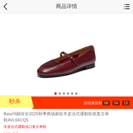
商品详情
秒杀
距结束仅剩
08
:
54
:
14
Bata玛丽珍女2025秋季商场新款羊皮法式通勤软底复古单
鞋AVL66CQ5
羊皮法式通勤浅口复古单鞋