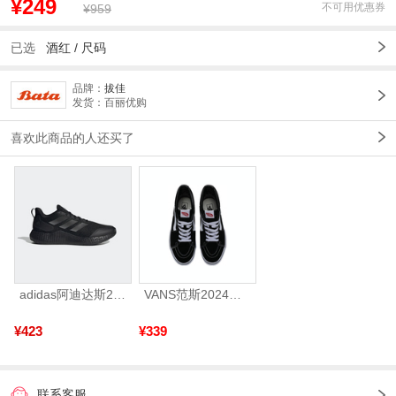
¥249
不可用优惠券
¥959
已选
酒红
/
尺码
品牌：
拔佳
发货：百丽优购
喜欢此商品的人还买了
adidas阿迪达斯2025中性edge gamedaySPW FTW-跑步GW2499
VANS范斯2024中性SK8-HiCL帆布鞋/硫化鞋VN000D5IB8C
¥423
¥339
联系客服