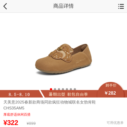
商品详情
￥282
天美意2025春新款商场同款疯狂动物城联名女勃肯鞋
CHS35AM5
厚底舒适休闲百搭
¥322
可用优惠券
¥899