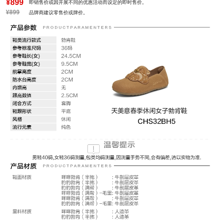
鞋面图案：纯色
参考鞋长(女)：24.5CM
¥899
即销售价或因开展不同的优惠活动而设定的即时售价。
制鞋工艺：胶贴皮鞋
跟高数值：2.5CM
¥899
品牌商建议零售价或牌价。
性别：女子
皮质特征：人造革
里料材质：人造革
所在区域：电子商务
防水台高度：2CM
跟高范围：低跟鞋（小于3CM）
风格：休闲