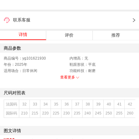
联系客服
详情
评价
推荐
商品参数
商品编号：yg101621930
内增高：无
年份：2025年
鞋跟形状：平底
适用场合：日常休闲
功能科技：耐磨
开口深度：深口
销售季：2025年春季
查看更多
渠道划分：线下同步
上市时间：2025年春季
鞋帮：低帮
鞋底材质：橡胶底
尺码对照表
参考鞋宽(女)：9.5CM
色系：棕色
鞋类流行款式：勃肯鞋
流行元素：纯色
法国码
32
33
34
35
36
37
38
39
40
41
42
参考标准尺码：36码
闭合方式：套脚
国际码
210
215
220
225
230
235
240
245
250
255
260
前掌高度：2CM
款式季节：春季
配跟：无
鞋垫材质：人造革
执行标准：舒适上班鞋Q/LR001-2023
风格分类：勃肯鞋
图文详情
鞋头款式：圆头
鞋面材质：牛剖层皮革