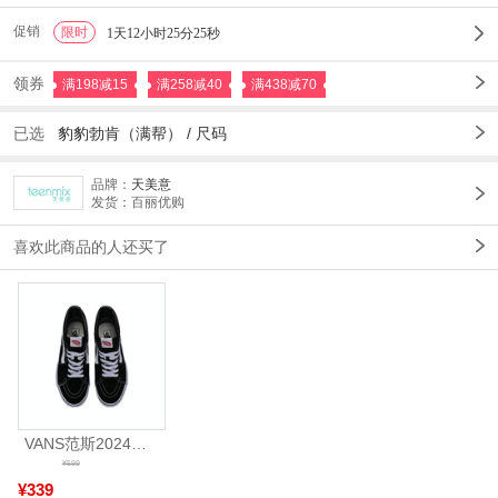
促销
限时
1
1天12小时25分22秒
领券
满198减15
满258减40
满438减70
已选
豹豹勃肯（满帮） /
尺码
品牌：
天美意
发货：百丽优购
喜欢此商品的人还买了
VANS范斯2024中性SK8-HiCL帆布鞋/硫化鞋VN000D5IB8C
¥599
¥339