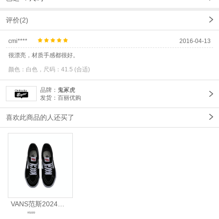
评价(2)
cmi****
2016-04-13
很漂亮，材质手感都很好。
颜色：白色，尺码：41.5 (合适)
品牌：
鬼冢虎
发货：百丽优购
喜欢此商品的人还买了
VANS范斯2024中性SK8-HiCL帆布鞋/硫化鞋VN000D5IB8C
¥599