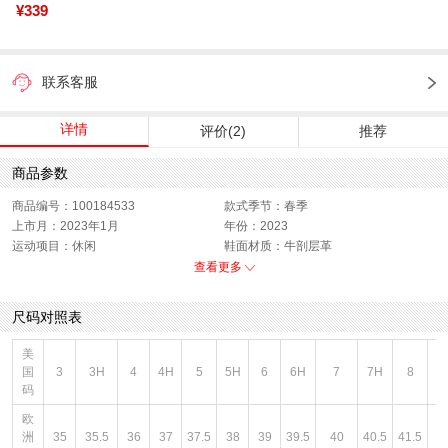
¥339
联系客服
详情
评价(2)
推荐
商品参数
商品编号：100184533
款式季节：春季
上市月：2023年1月
年份：2023
运动项目：休闲
鞋面材质：牛剖层革
适用人群：中性
销售季：23Q1
查看更多
性别：中性
货品来源：招商
渠道划分：线下同步
上市时间：2023年春季
尺码对照表
鞋帮：低帮
色系：白色
风格：健步
闭合方式：套脚
美
国
3
3H
4
4H
5
5H
6
6H
7
7H
8
8
码
欧
洲
35
35.5
36
37
37.5
38
39
39.5
40
40.5
41.5
4