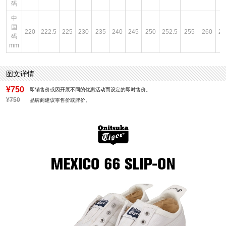
码
中
国
220
222.5
225
230
235
240
245
250
252.5
255
260
26
码
mm
图文详情
¥750
即销售价或因开展不同的优惠活动而设定的即时售价。
¥750
品牌商建议零售价或牌价。