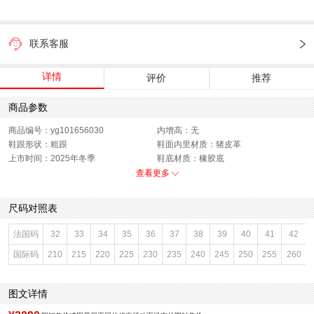
联系客服
详情
评价
推荐
商品参数
商品编号：yg101656030
内增高：无
鞋跟形状：粗跟
鞋面内里材质：猪皮革
上市时间：2025年冬季
鞋底材质：橡胶底
参考鞋宽(女)：10CM
靴筒内里材质：猪皮革
查看更多
帮面材质：牛皮革
色系：咖啡色
鞋类流行款式：时装靴
流行元素：擦色
尺码对照表
靴筒筒面材质：牛皮革
闭合方式：侧拉链
前掌高度：1CM
款式季节：冬季
法国码
32
33
34
35
36
37
38
39
40
41
42
配跟：无
鞋垫材质：猪皮革
国际码
210
215
220
225
230
235
240
245
250
255
260
鞋头款式：圆头
鞋面材质：牛皮革
鞋面图案：纯色
参考鞋长(女)：26CM
制鞋工艺：胶贴皮鞋
跟高数值：3CM
图文详情
性别：女子
皮质特征：牛皮革
筒高数值：14.5CM
里料材质：猪皮革