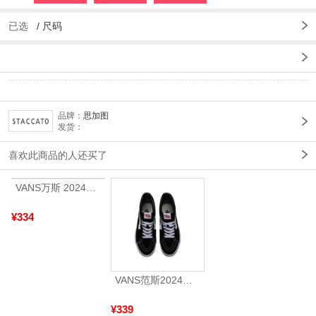
已选
/
尺码
品牌：
思加图
发货：
喜欢此商品的人还买了
VANS万斯 2024年新款中性OldSkool帆布鞋/硫化鞋VN000D3HY28（延续款）
¥334
VANS范斯2024中性SK8-HiCL帆布鞋/硫化鞋VN000D5IB8C
¥339