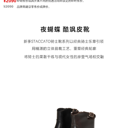
¥2090
即销售价或因开展不同的优惠活动而设定的即时售价。
风格：时尚潮流
靴筒口围：26CM
¥2090
品牌商建议零售价或牌价。