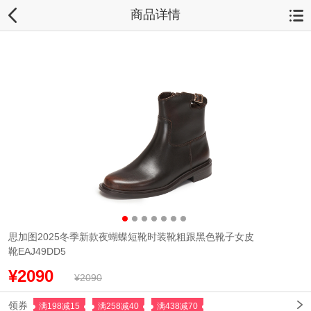
商品详情
思加图2025冬季新款夜蝴蝶短靴时装靴粗跟黑色靴子女皮
靴EAJ49DD5
¥2090
¥2090
领券
满198减15
满258减40
满438减70