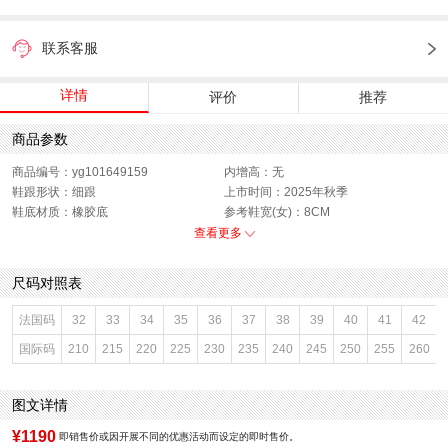
联系客服
详情
评价
推荐
商品参数
商品编号：yg101649159
内增高：无
鞋跟形状：细跟
上市时间：2025年秋季
鞋底材质：橡胶底
参考鞋宽(女)：8CM
色系：米白
鞋类流行款式：浅口鞋
查看更多
流行元素：绒面
闭合方式：套脚
前掌高度：无
款式季节：秋季
尺码对照表
配跟：无
鞋垫材质：牛皮革
鞋头款式：尖头
鞋面材质：羊皮革
法国码
32
33
34
35
36
37
38
39
40
41
42
鞋面图案：纯色
参考鞋长(女)：26.5CM
国际码
210
215
220
225
230
235
240
245
250
255
260
制鞋工艺：胶贴皮鞋
跟高数值：4.5CM
性别：女子
皮质特征：羊皮革
里料材质：猪皮革,牛皮革
防水台高度：无
图文详情
风格：时尚潮流
¥1190
即销售价或因开展不同的优惠活动而设定的即时售价。