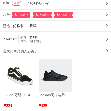
促销
限时
1
3天11小时51分47秒
领券
满198减15
满258减40
满438减70
已选
优雅米白
/
尺码
品牌：
思加图
发货：百丽优购
喜欢此商品的人还买了
VANS万斯 2024年新款中性OldSkool帆布鞋/硫化鞋VN000D3HY28（延续款）
adidas阿迪达斯2025中性edge gamedaySPW FTW-跑步GW2499
¥334
¥436