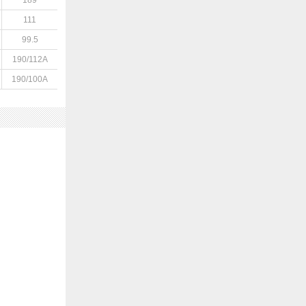
189
111
99.5
190/112A
190/100A