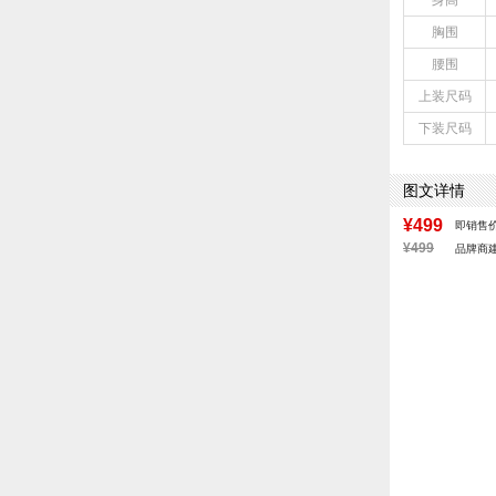
身高
胸围
腰围
上装尺码
下装尺码
图文详情
¥499
即销售
¥499
品牌商