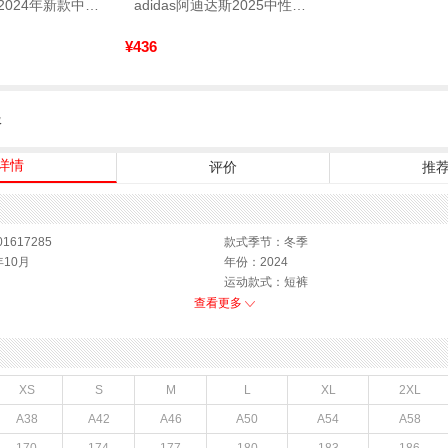
VANS万斯 2024年新款中性OldSkool帆布鞋/硫化鞋VN000D3HY28（延续款）
adidas阿迪达斯2025中性edge gamedaySPW FTW-跑步GW2499
¥436
服
详情
评价
推
1617285
款式季节：冬季
年10月
年份：2024
运动款式：短裤
销售季：24Q4
查看更多
货品来源：招商
4年冬季
面料材质：聚酯纤维
XS
S
M
L
XL
2XL
A38
A42
A46
A50
A54
A58