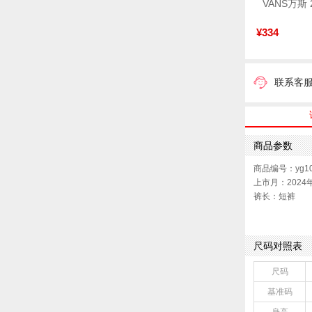
¥334
联系客
商品参数
商品编号：yg10
上市月：2024
裤长：短裤
版型：标准
性别：中性
上市时间：202
尺码对照表
色系：灰色
尺码
基准码