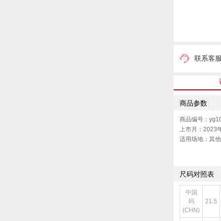
联系客
商品参数
商品编号：yg10
上市月：2023
适用场地：其他
适用人群：女子
销售季：23Q4
货品来源：招商
尺码对照表
鞋帮：高帮
风格：休闲
中国
码
21.5
(CHN)