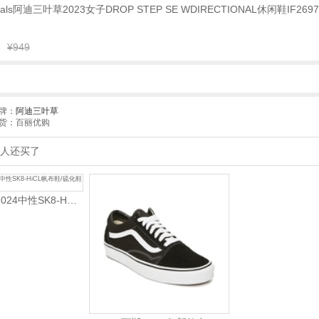
iginals阿迪三叶草2023女子DROP STEP SE WDIRECTIONAL休闲鞋IF2697
¥949
牌：
阿迪三叶草
货：百丽优购
人还买了
VANS范斯2024中性SK8-HiCL帆布鞋/硫化鞋VN000D5IB8C