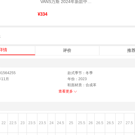
VANS万斯 2024年新款中性OldSkool帆布鞋/硫化鞋VN000D3HY28（延续款）
¥334
服
详情
评价
推
1564255
款式季节：冬季
年11月
年份：2023
鞋面材质：合成革
功能科技：无
查看更多
性别：女子
上市时间：2023年冬季
色系：白色
闭合方式：系带
22
22.5
23
23.5
23.5
24
24.5
25
25.5
26
26.5
26.5
27
27.5