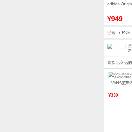
adidas Or
¥949
已选
/
尺码
品
发
喜欢此商品的
¥339