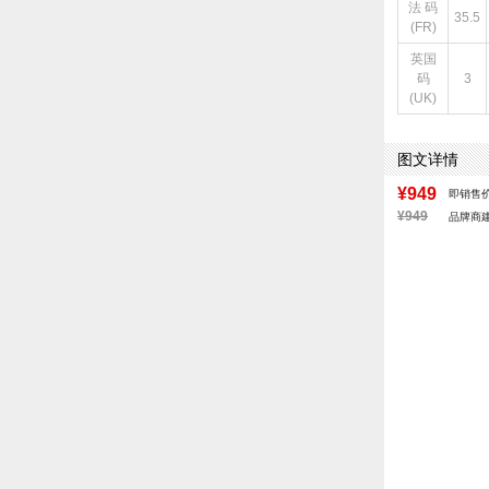
法 码
35.5
(FR)
英国
码
3
(UK)
图文详情
¥949
即销售
¥949
品牌商