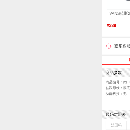
¥339
联系客
商品参数
商品编号：yg10
鞋跟形状：厚底
功能科技：无
销售季：2021
上市时间：202
鞋底材质：橡胶,
尺码对照表
色系：蓝色
参考标准尺码：
法国码
前掌高度：5C