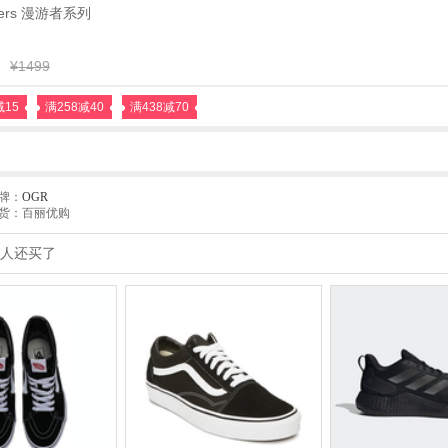
rers 漫游者系列
¥1499
减15
满258减40
满438减70
牌：
OGR
货：百丽优购
人还买了