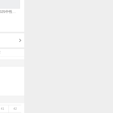
adidas阿迪达斯2025中性edge gamedaySPW FTW-跑步GW2499
荐
41
42