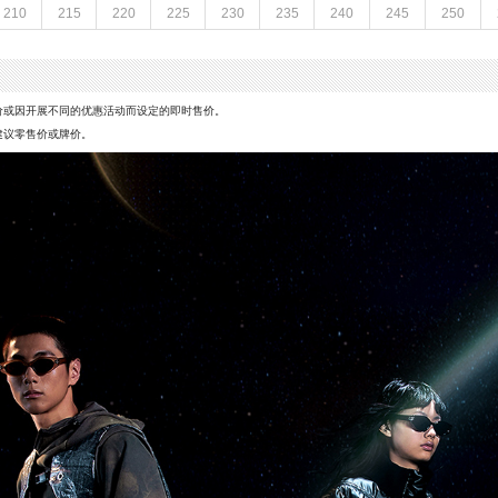
210
215
220
225
230
235
240
245
250
革
风格分类：老爹鞋
鞋面材质：牛皮革
29CM
制鞋工艺：胶贴皮鞋
M
性别：中性
革
里料材质：网布
价或因开展不同的优惠活动而设定的即时售价。
（3-5CM）
风格：原创设计
建议零售价或牌价。