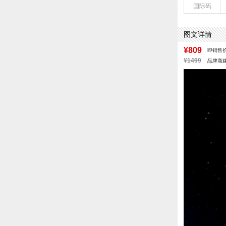
国际码
鞋垫材质：PU
鞋头款式：圆头
参考鞋长(女)：
图文详情
跟高数值：5C
皮质特征：牛皮
¥809
即销售
跟高范围：中跟鞋
¥1499
品牌商