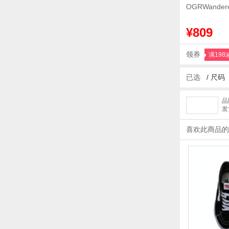
OGRWande
¥809
领券
满198
已选
/
尺码
品
发
喜欢此商品的