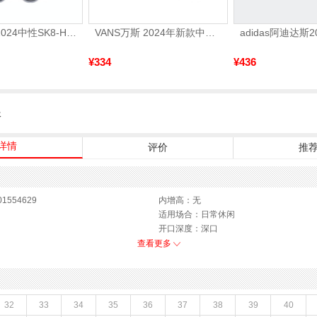
VANS范斯2024中性SK8-HiCL帆布鞋/硫化鞋VN000D5IB8C
VANS万斯 2024年新款中性OldSkool帆布鞋/硫化鞋VN000D3HY28（延续款）
¥334
¥436
服
详情
评价
推
1554629
内增高：无
适用场合：日常休闲
开口深度：深口
年秋季
渠道划分：电商专销
查看更多
1年秋季
鞋帮：低帮
EPR发泡底,TPU
参考鞋宽(女)：12CM
鞋类流行款式：老爹鞋
37码
闭合方式：前系带
32
33
34
35
36
37
38
39
40
M
款式季节：春季