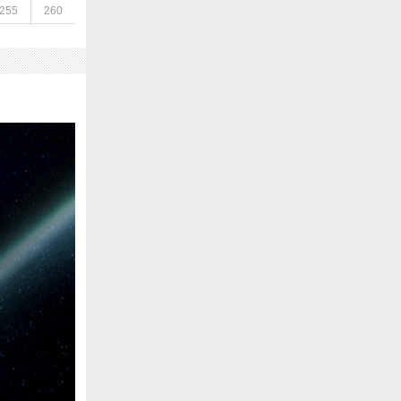
255
260