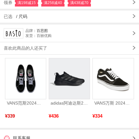
领券
满198减15
满258减40
满438减70
已选
/
尺码
品牌：
百思图
发货：百丽优购
喜欢此商品的人还买了
VANS范斯2024中性SK8-HiCL帆布鞋/硫化鞋VN000D5IB8C
adidas阿迪达斯2025中性edge gamedaySPW FTW-跑步GW2499
VANS万斯 2024年新款中性OldSkool帆布鞋/硫化鞋VN000D3HY28（延续款）
¥339
¥436
¥334
联系客服