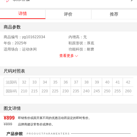
详情
评价
推荐
商品参数
商品编号：yg101622034
内增高：无
年份：2025年
鞋跟形状：厚底
适用场合：运动休闲
功能科技：耐磨
开口深度：深口
销售季：2025年春季
查看更多
渠道划分：线下同步
上市时间：2025年春季
鞋帮：低帮
鞋底材质：橡胶发泡底
尺码对照表
参考鞋宽(女)：10.5CM
色系：白色
鞋类流行款式：小白鞋
流行元素：纯色
法国码
32
33
34
35
36
37
38
39
40
41
42
参考标准尺码：36码
厂家地址：广东省深圳市
国际码
210
215
220
225
230
235
240
245
250
255
260
闭合方式：系带
前掌高度：4CM
款式季节：春季
配跟：无
鞋垫材质：猪皮革
执行标准：舒适上班鞋Q/LR001-2023
图文详情
风格分类：小白鞋
鞋头款式：圆头
鞋面材质：PU革,牛皮革
鞋面图案：纯色
¥899
即销售价或因开展不同的优惠活动而设定的即时售价。
参考鞋长(女)：27CM
制鞋工艺：胶贴皮鞋
¥899
品牌商建议零售价或牌价。
跟高数值：5CM
性别：女子
皮质特征：无
里料材质：织物面料,PU革