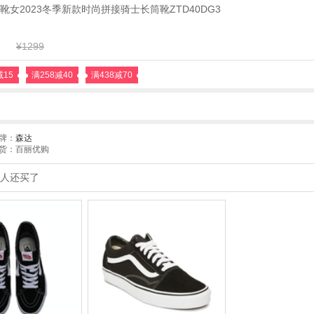
靴女2023冬季新款时尚拼接骑士长筒靴ZTD40DG3
¥1299
减15
满258减40
满438减70
牌：
森达
货：百丽优购
人还买了