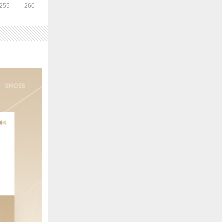
255
260