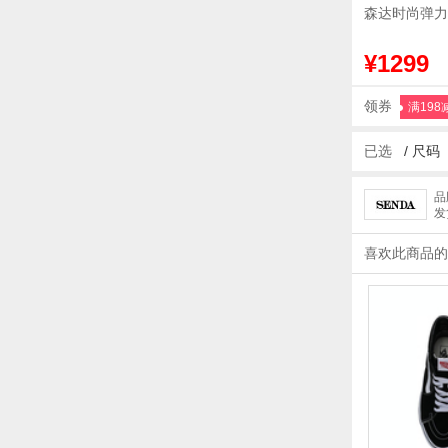
森达时尚弹力
¥1299
领券
满198
已选
/
尺码
品
发
喜欢此商品的