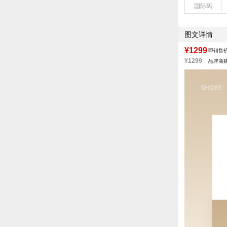
国际码
配跟：无
风格分类：弹力
鞋面材质：复合
图文详情
参考鞋长(女)：
跟高数值：6.5
¥1299
即销售
皮质特征：织物
¥1299
品牌商
筒高范围：高筒
所在区域：电子
跟高范围：高跟鞋
靴筒口围：30.