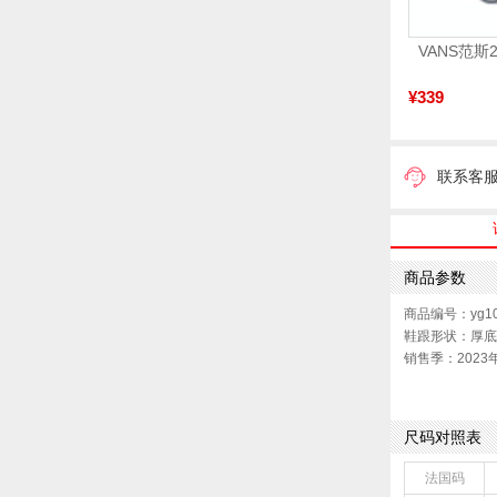
¥339
联系客
商品参数
商品编号：yg10
鞋跟形状：厚底
销售季：2023
上市时间：202
参考鞋宽(女)：1
色系：棕色
尺码对照表
流行元素：纯色
参考标准尺码：
法国码
前掌高度：无