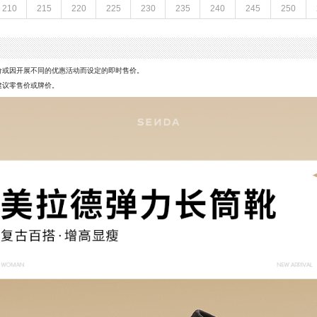
210
215
220
225
230
235
240
245
250
鞋垫材质：人造短毛绒
靴
鞋头款式：圆头
材料,织物面料
鞋面图案：纯色
26CM
制鞋工艺：胶贴皮鞋
CM
性别：女子
价或因开展不同的优惠活动而设定的即时售价。
筒高数值：37CM
建议零售价或牌价。
（28cm到及膝）
里料材质：人造短毛绒
商务
防水台高度：无
（6-8CM）
风格：休闲
5CM
靴筒小腿围：29CM