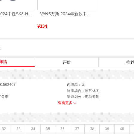
VANS范斯2024中性SK8-HiCL帆布鞋/硫化鞋VN000D5IB8C
VANS万斯 2024年新款中性OldSkool帆布鞋/硫化鞋VN000D3HY28（延续款）
¥334
服
详情
评价
推
1562403
内增高：无
适用场合：日常休闲
年冬季
渠道划分：电商专销
3年冬季
鞋底材质：PU
查看更多
1.5CM
靴筒内里材质：人造短毛绒
鞋类流行款式：长靴
靴筒筒面材质：复合材料,织物面料
36码
闭合方式：套脚
32
33
34
35
36
37
38
39
40
款式季节：冬季