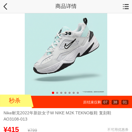
商品详情
秒杀
距结束仅剩
07
:
37
:
60
Nike耐克2022年新款女子W NIKE M2K TEKNO板鞋 复刻鞋
AO3108-013
¥415
不可用优惠券
¥799