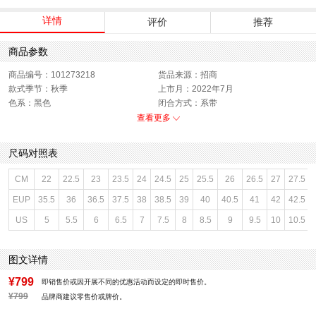
详情
评价
推荐
商品参数
商品编号：101273218
货品来源：招商
款式季节：秋季
上市月：2022年7月
色系：黑色
闭合方式：系带
销售季：22Q3
性别：女子
查看更多
尺码对照表
CM
22
22.5
23
23.5
24
24.5
25
25.5
26
26.5
27
27.5
EUP
35.5
36
36.5
37.5
38
38.5
39
40
40.5
41
42
42.5
US
5
5.5
6
6.5
7
7.5
8
8.5
9
9.5
10
10.5
图文详情
¥799
即销售价或因开展不同的优惠活动而设定的即时售价。
¥799
品牌商建议零售价或牌价。