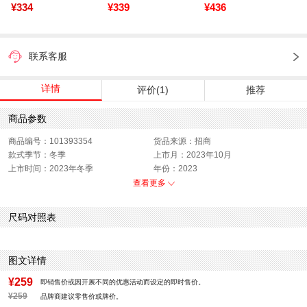
¥334
¥339
¥436
联系客服
详情
评价(1)
推荐
商品参数
商品编号：101393354
货品来源：招商
款式季节：冬季
上市月：2023年10月
上市时间：2023年冬季
年份：2023
色系：黑色
风格：休闲
查看更多
销售季：24Q2
性别：中性
尺码对照表
图文详情
¥259
即销售价或因开展不同的优惠活动而设定的即时售价。
¥259
品牌商建议零售价或牌价。