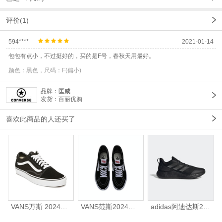
评价(1)
594****
2021-01-14
包包有点小，不过挺好的，买的是F号，春秋天用最好。
颜色：黑色，尺码：F(偏小)
品牌：
匡威
发货：百丽优购
喜欢此商品的人还买了
VANS万斯 2024年新款中性OldSkool帆布鞋/硫化鞋VN000D3HY28（延续款）
VANS范斯2024中性SK8-HiCL帆布鞋/硫化鞋VN000D5IB8C
adidas阿迪达斯2025中性edge gamedaySPW FTW-跑步GW2499