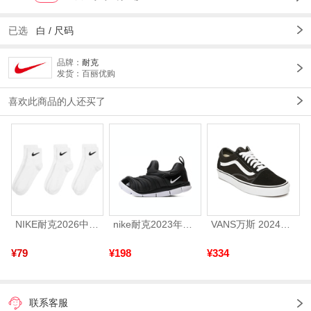
已选
白
/
尺码
品牌：
耐克
发货：百丽优购
喜欢此商品的人还买了
NIKE耐克2026中性U NK LTWT QT 3PR短袜优惠装SX4706-101
nike耐克2023年新款小童NIKE DYNAMO FREE (TD)运动鞋-复刻鞋343938-013
VANS万斯 2024年新款中性OldSkool帆布鞋/硫化鞋VN000D3HY28（延续款）
¥79
¥198
¥334
联系客服