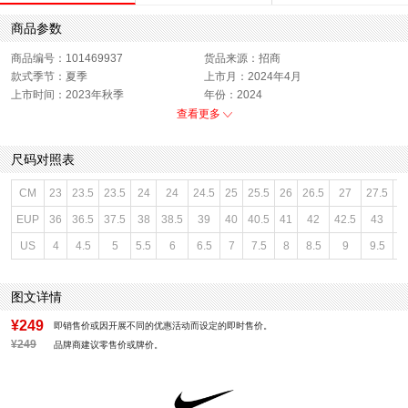
商品参数
商品编号：101469937
货品来源：招商
款式季节：夏季
上市月：2024年4月
上市时间：2023年秋季
年份：2024
色系：黑色
闭合方式：系带
查看更多
销售季：24Q2
性别：男子
尺码对照表
CM
23
23.5
23.5
24
24
24.5
25
25.5
26
26.5
27
27.5
2
EUP
36
36.5
37.5
38
38.5
39
40
40.5
41
42
42.5
43
4
US
4
4.5
5
5.5
6
6.5
7
7.5
8
8.5
9
9.5
1
图文详情
¥249
即销售价或因开展不同的优惠活动而设定的即时售价。
¥249
品牌商建议零售价或牌价。