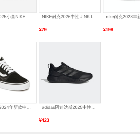
NIKE耐克2025小童NIKE DYNAMO FREE (PS)儿童343738-013
NIKE耐克2026中性U NK LTWT QT 3PR短袜优惠装SX4706-101
¥79
¥198
VANS万斯 2024年新款中性OldSkool帆布鞋/硫化鞋VN000D3HY28（延续款）
adidas阿迪达斯2025中性edge gamedaySPW FTW-跑步GW2499
¥423