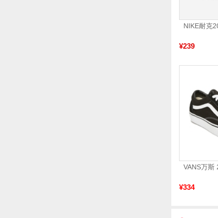
¥239
¥334