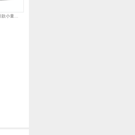
nike耐克2023年新款小童NIKE DYNAMO FREE (TD)运动鞋-复刻鞋343938-013