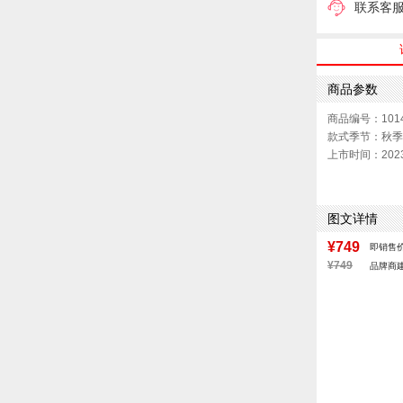
联系客
商品参数
商品编号：1014
款式季节：秋季
上市时间：202
色系：黑色
版型：标准
性别：男子
图文详情
¥749
即销售
¥749
品牌商