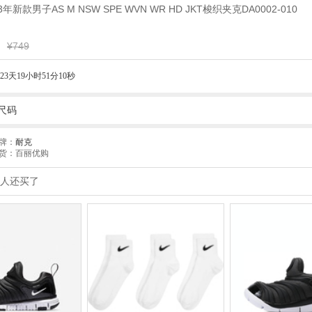
3年新款男子AS M NSW SPE WVN WR HD JKT梭织夹克DA0002-010
¥749
23天19小时51分09秒
尺码
牌：
耐克
货：百丽优购
人还买了