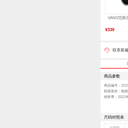
¥339
联系客
商品参数
商品编号：1015
鞋跟形状：粗跟
销售季：2022
上市时间：202
参考鞋宽(女)：7
色系：黑色
尺码对照表
流行元素：纯色
参考标准尺码：
法国码