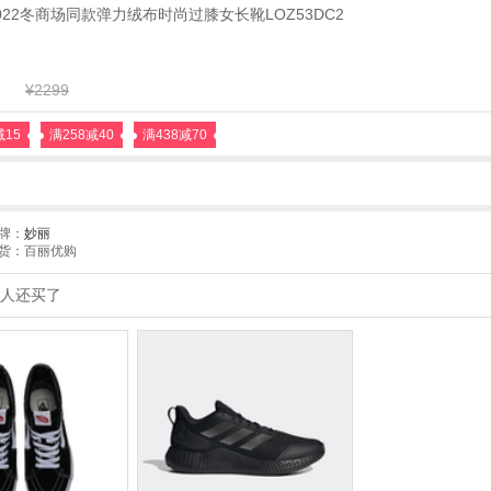
妙丽2022冬商场同款弹力绒布时尚过膝女长靴LOZ53DC2
¥2299
减15
满258减40
满438减70
牌：
妙丽
货：百丽优购
人还买了