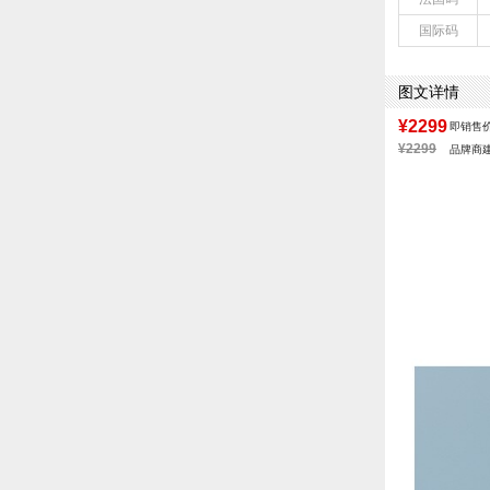
前掌高度：无
国际码
配跟：无
风格分类：弹力
鞋面材质：猪皮
图文详情
参考鞋长(女)：
跟高数值：4.5
¥2299
即销售
皮质特征：织物
¥2299
品牌商
筒高范围：高筒
所在区域：电子
跟高范围：中跟鞋
靴筒口围：36C