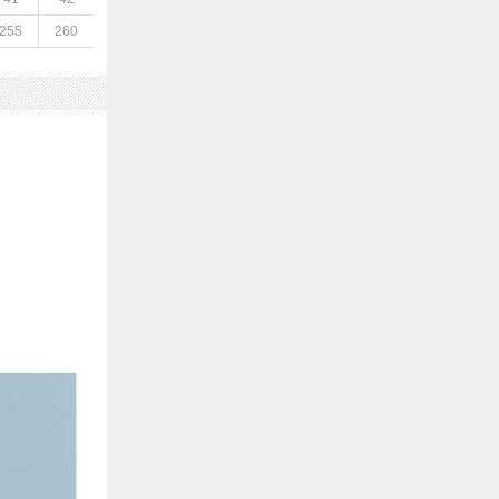
255
260