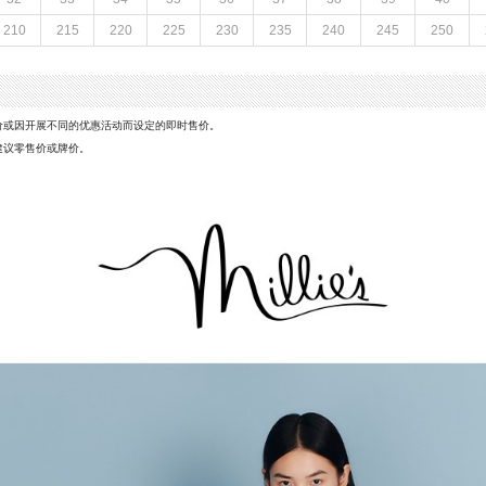
款式季节：冬季
210
215
220
225
230
235
240
245
250
鞋垫材质：猪皮革
靴
鞋头款式：圆头
革
鞋面图案：纯色
23CM
制鞋工艺：胶贴皮鞋
CM
性别：女子
价或因开展不同的优惠活动而设定的即时售价。
筒高数值：54CM
建议零售价或牌价。
（28cm到及膝）
里料材质：猪皮革
商务
防水台高度：无
（3-5CM）
风格：简约
M
靴筒小腿围：30CM