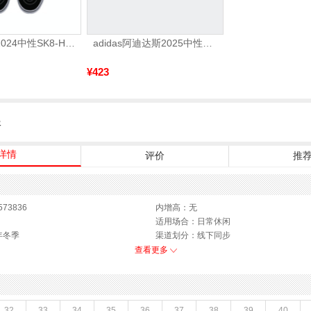
VANS范斯2024中性SK8-HiCL帆布鞋/硫化鞋VN000D5IB8C
adidas阿迪达斯2025中性edge gamedaySPW FTW-跑步GW2499
¥423
服
详情
评价
推
73836
内增高：无
适用场合：日常休闲
年冬季
渠道划分：线下同步
2年冬季
鞋底材质：橡胶底
查看更多
.5CM
靴筒内里材质：织物
鞋类流行款式：弹力靴
靴筒筒面材质：织物面料
36码
闭合方式：套脚
32
33
34
35
36
37
38
39
40