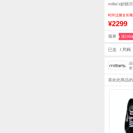
millie's
时尚过膝女长靴
¥2299
领券
满198
已选
/
尺码
品
发
喜欢此商品的