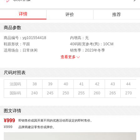
详情
评价
推荐
商品参数
商品编号：yg101554418
内增高：无
鞋跟形状：平跟
40码鞋宽参考(男)：10CM
适用场合：日常休闲
销售季：2023年冬季
渠道划分：线下同步
鞋帮：低帮
查看更多
鞋底材质：橡胶底
40码鞋长参考(男)：30CM
色系：黑色
鞋类流行款式：商务正装鞋
尺码对照表
流行元素：纯色
厂家地址：江苏省盐城市
闭合方式：系带
款式季节：冬季
法国码
38
39
40
41
42
43
44
鞋垫材质：猪皮革
执行标准：皮鞋 QB/T1002-2015
国际码
240
245
250
255
260
265
270
风格分类：正装皮鞋
鞋头款式：圆头
鞋面材质：牛皮革
鞋面图案：纯色
制鞋工艺：胶贴皮鞋
跟高数值：3.5CM
图文详情
性别：男子
皮质特征：头层皮
里料材质：猪皮革,织物面料
所在区域：电子商务
¥999
即销售价或因开展不同的优惠活动而设定的即时售价。
跟高范围：中跟鞋（3-5CM）
风格：商务
¥999
品牌商建议零售价或牌价。
生产/经销/进口厂家：江苏新森达鞋业
有限公司