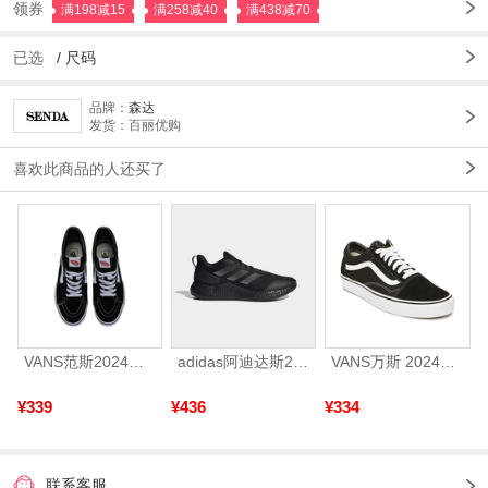
领券
满198减15
满258减40
满438减70
已选
/
尺码
品牌：
森达
发货：百丽优购
喜欢此商品的人还买了
VANS范斯2024中性SK8-HiCL帆布鞋/硫化鞋VN000D5IB8C
adidas阿迪达斯2025中性edge gamedaySPW FTW-跑步GW2499
VANS万斯 2024年新款中性OldSkool帆布鞋/硫化鞋VN000D3HY28（延续款）
¥339
¥436
¥334
联系客服