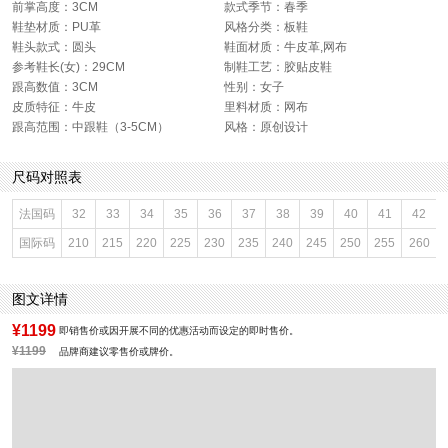
前掌高度：3CM
款式季节：春季
鞋垫材质：PU革
风格分类：板鞋
鞋头款式：圆头
鞋面材质：牛皮革,网布
参考鞋长(女)：29CM
制鞋工艺：胶贴皮鞋
跟高数值：3CM
性别：女子
皮质特征：牛皮
里料材质：网布
跟高范围：中跟鞋（3-5CM）
风格：原创设计
尺码对照表
法国码
32
33
34
35
36
37
38
39
40
41
42
国际码
210
215
220
225
230
235
240
245
250
255
260
图文详情
¥1199
即销售价或因开展不同的优惠活动而设定的即时售价。
¥1199
品牌商建议零售价或牌价。