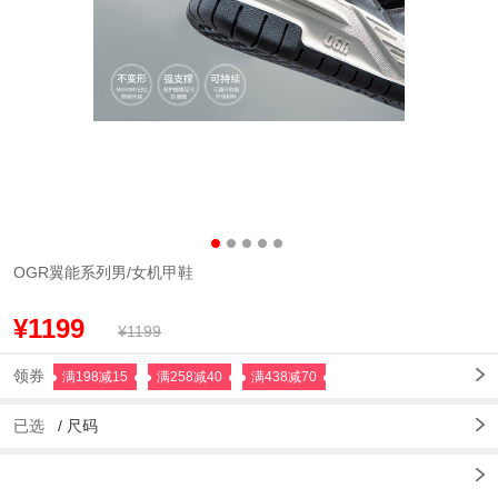
OGR翼能系列男/女机甲鞋
¥1199
¥1199
领券
满198减15
满258减40
满438减70
已选
/
尺码