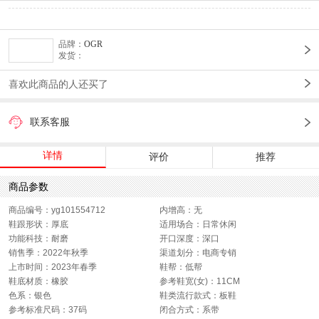
品牌：
OGR
发货：
喜欢此商品的人还买了
联系客服
详情
评价
推荐
商品参数
商品编号：yg101554712
内增高：无
鞋跟形状：厚底
适用场合：日常休闲
功能科技：耐磨
开口深度：深口
销售季：2022年秋季
渠道划分：电商专销
上市时间：2023年春季
鞋帮：低帮
鞋底材质：橡胶
参考鞋宽(女)：11CM
色系：银色
鞋类流行款式：板鞋
参考标准尺码：37码
闭合方式：系带