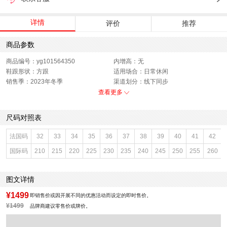
详情
评价
推荐
商品参数
商品编号：yg101564350
内增高：无
鞋跟形状：方跟
适用场合：日常休闲
销售季：2023年冬季
渠道划分：线下同步
上市时间：2023年冬季
鞋底材质：橡胶发泡底
查看更多
参考鞋宽(女)：9CM
靴筒内里材质：织物面料
帮面材质：牛皮革
色系：黑色
尺码对照表
鞋类流行款式：马丁靴
流行元素：纯色
靴筒筒面材质：牛皮革
参考标准尺码：36码
法国码
32
33
34
35
36
37
38
39
40
41
42
厂家地址：广东省深圳市
闭合方式：系带
国际码
210
215
220
225
230
235
240
245
250
255
260
前掌高度：2CM
款式季节：冬季
配跟：无
鞋垫材质：织物面料
执行标准：舒适上班鞋Q/LR001-2023
风格分类：马丁靴
图文详情
鞋头款式：圆头
鞋面材质：牛皮革
鞋面图案：纯色
参考鞋长(女)：25CM
¥1499
即销售价或因开展不同的优惠活动而设定的即时售价。
制鞋工艺：胶贴皮鞋
跟高数值：3.5CM
¥1499
品牌商建议零售价或牌价。
性别：女子
皮质特征：软面皮
筒高数值：14CM
筒高范围：短筒（10-20cm）