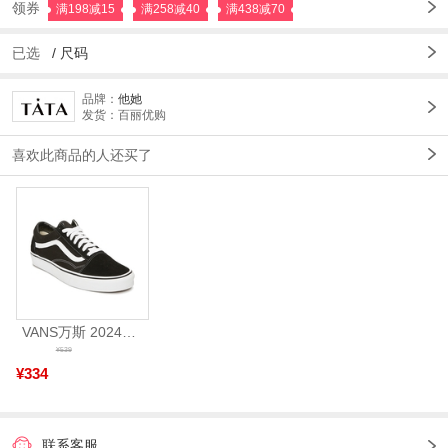
领券
满198减15
满258减40
满438减70
已选
/
尺码
品牌：
他她
发货：百丽优购
喜欢此商品的人还买了
VANS万斯 2024年新款中性OldSkool帆布鞋/硫化鞋VN000D3HY28（延续款）
¥539
¥334
联系客服