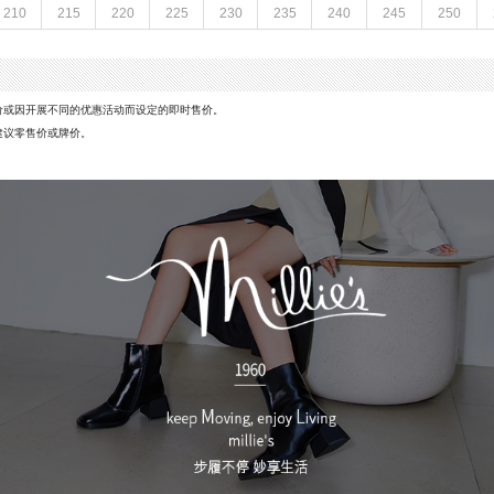
210
215
220
225
230
235
240
245
250
配跟：无
革
风格分类：马丁靴
鞋面材质：牛皮革
参考鞋长(女)：27CM
皮鞋
跟高数值：5CM
价或因开展不同的优惠活动而设定的即时售价。
皮质特征：牛皮革
建议零售价或牌价。
,22CM
筒高范围：短筒（10-20cm）,中筒（20-2
革
所在区域：电子商务
跟高范围：中跟鞋（3-5CM）
靴筒口围：30CM