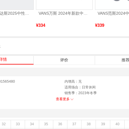
adidas阿迪达斯2025中性edge gamedaySPW FTW-跑步GW2499
VANS万斯 2024年新款中性OldSkool帆布鞋/硫化鞋VN000D3HY28（延续款）
¥334
¥339
服
详情
评价
推
1565480
内增高：无
适用场合：日常休闲
销售季：2023年冬季
专销
上市时间：2023年冬季
查看更多
底
参考鞋宽(女)：10.5CM
猪皮革
色系：黑色
马丁靴
流行元素：纯色
牛皮革
参考标准尺码：36码
32
33
34
35
36
37
38
39
40
前掌高度：无