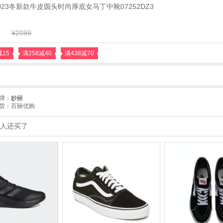
妙丽2023冬新款牛皮圆头时尚厚底女马丁中靴07252DZ3
¥2099
减15
满258减40
满438减70
牌：
妙丽
货：百丽优购
人还买了