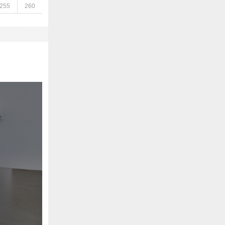
255
260
8cm）