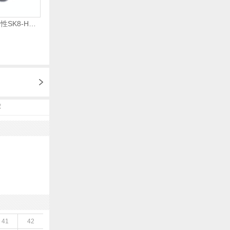
VANS范斯2024中性SK8-HiCL帆布鞋/硫化鞋VN000D5IB8C
荐
41
42