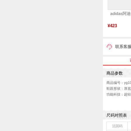
¥423
联系客
商品参数
商品编号：yg10
鞋跟形状：厚底
功能科技：超轻
渠道划分：电商
鞋底材质：橡胶
靴筒内里材质：
尺码对照表
鞋类流行款式：
靴筒筒面材质：
法国码
闭合方式：套脚