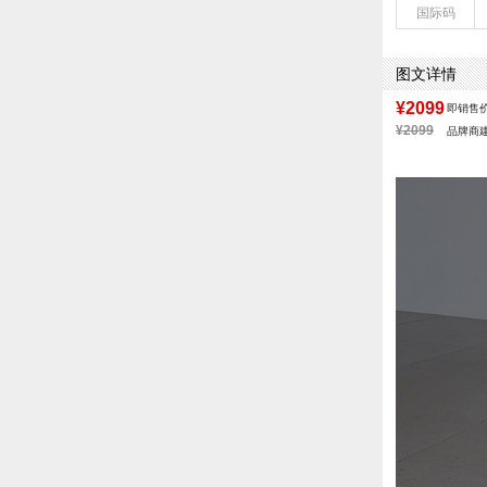
国际码
款式季节：冬季
鞋垫材质：猪皮
鞋头款式：圆头
图文详情
鞋面图案：纯色
制鞋工艺：胶贴
¥2099
即销售
性别：女子
¥2099
品牌商
筒高数值：19CM
里料材质：猪皮
防水台高度：无
风格：简约