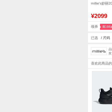
millie's
¥2099
领券
满198
已选
/
尺码
品
发
喜欢此商品的