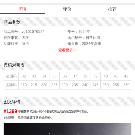
详情
评价
推荐
商品参数
商品编号：yg101576524
年份：2024年
鞋跟形状：方跟
适用场合：日常休闲
功能科技：防污
销售季：2024年夏季
渠道划分：电商专销
上市时间：2024年夏季
查看更多
鞋底材质：橡胶底
参考鞋宽(女)：8CM
色系：银色
鞋类流行款式：凉拖鞋
尺码对照表
参考标准尺码：36码
闭合方式：套脚
前掌高度：1CM
款式季节：夏季
法国码
32
33
34
35
36
37
38
39
40
41
42
配跟：无
鞋垫材质：羊皮革
国际码
210
215
220
225
230
235
240
245
250
255
260
风格分类：休闲凉鞋
鞋头款式：方头
鞋面材质：牛皮革
鞋面图案：纯色
参考鞋长(女)：25.5CM
制鞋工艺：胶贴皮鞋
图文详情
跟高数值：2CM
性别：女子
皮质特征：牛皮革
里料材质：羊皮革
¥1399
即销售价或因开展不同的优惠活动而设定的即时售价。
所在区域：电子商务
防水台高度：无
¥1399
品牌商建议零售价或牌价。
跟高范围：低跟鞋（小于3CM）
风格：简约