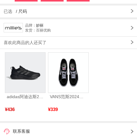
已选
/
尺码
品牌：
妙丽
发货：百丽优购
喜欢此商品的人还买了
adidas阿迪达斯2025中性edge gamedaySPW FTW-跑步GW2499
VANS范斯2024中性SK8-HiCL帆布鞋/硫化鞋VN000D5IB8C
¥436
¥339
联系客服