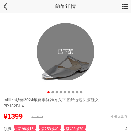
商品详情
已下架
millie's妙丽2024年夏季优雅方头平底舒适包头凉鞋女
BR152BH4
¥1399
可用优惠券
¥1399
领券
满198减15
满258减40
满438减70