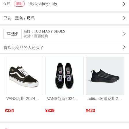
促销
限时
1
0天22小时09分09秒
已选
黑色 /
尺码
品牌：
TOO MANY SHOES
发货：百丽优购
喜欢此商品的人还买了
VANS万斯 2024年新款中性OldSkool帆布鞋/硫化鞋VN000D3HY28（延续款）
VANS范斯2024中性SK8-HiCL帆布鞋/硫化鞋VN000D5IB8C
adidas阿迪达斯2025中性edge gamedaySPW FTW-跑步GW2499
¥334
¥339
¥423