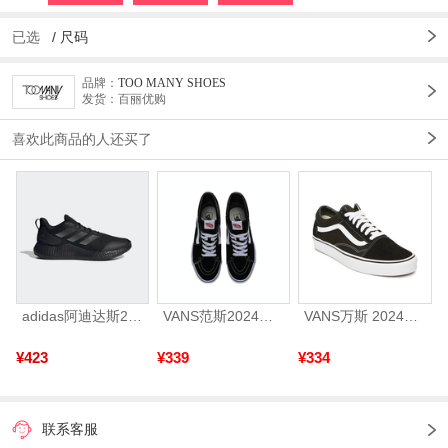
已选
/
尺码
品牌：
TOO MANY SHOES
发货：百丽优购
喜欢此商品的人还买了
adidas阿迪达斯2025中性edge gamedaySPW FTW-跑步GW2499
VANS范斯2024中性SK8-HiCL帆布鞋/硫化鞋VN000D5IB8C
VANS万斯 2024年新款中性OldSkool帆布鞋/硫化鞋VN000D3HY28（延续款）
¥423
¥339
¥334
联系客服