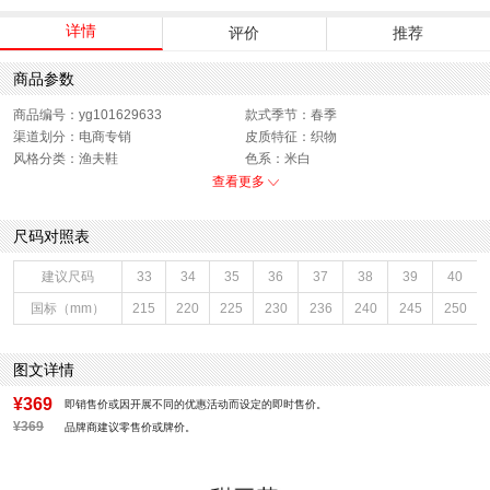
详情
评价
推荐
商品参数
商品编号：yg101629633
款式季节：春季
渠道划分：电商专销
皮质特征：织物
风格分类：渔夫鞋
色系：米白
销售季：2025年春季
性别：女子
查看更多
尺码对照表
建议尺码
33
34
35
36
37
38
39
40
国标（mm）
215
220
225
230
236
240
245
250
图文详情
¥369
即销售价或因开展不同的优惠活动而设定的即时售价。
¥369
品牌商建议零售价或牌价。