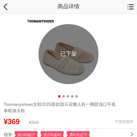
商品详情
已下架
Toomanyshoes女鞋2025新款甜豆花懒人鞋一脚蹬浅口平底
单鞋渔夫鞋
¥369
可用优惠券
¥369
领券
满198减15
满258减40
满438减70