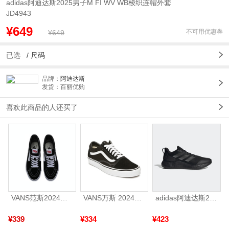
adidas阿迪达斯2025男子M FI WV WB梭织连帽外套
JD4943
¥649
不可用优惠券
¥649
已选
/
尺码
品牌：
阿迪达斯
发货：百丽优购
喜欢此商品的人还买了
VANS范斯2024中性SK8-HiCL帆布鞋/硫化鞋VN000D5IB8C
VANS万斯 2024年新款中性OldSkool帆布鞋/硫化鞋VN000D3HY28（延续款）
adidas阿迪达斯2025中性edge gamedaySPW FTW-跑步GW2499
¥339
¥334
¥423