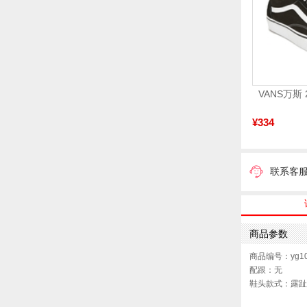
¥334
联系客
商品参数
商品编号：yg10
配跟：无
鞋头款式：露趾
鞋面图案：纯色