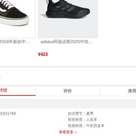
VANS万斯 2024年新款中性OldSkool帆布鞋/硫化鞋VN000D3HY28（延续款）
adidas阿迪达斯2025中性edge gamedaySPW FTW-跑步GW2499
¥423
服
详情
评价
推
1631768
款式季节：夏季
鞋垫材质：人造革
鞋面材质：牛剖层皮革
参考鞋长(女)：24.5CM
查看更多