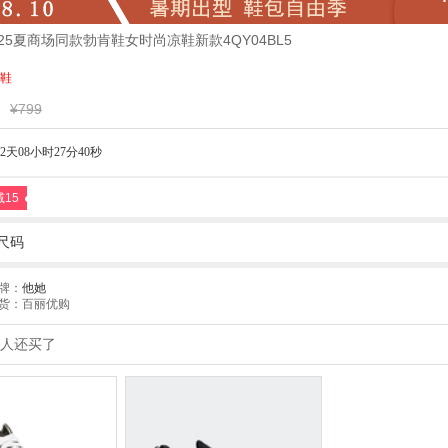
2025夏商场同款勃肯鞋女时尚凉鞋新款4QY04BL5
鞋
¥799
2天08小时27分39秒
减15
尺码
牌：
他她
货：百丽优购
人还买了