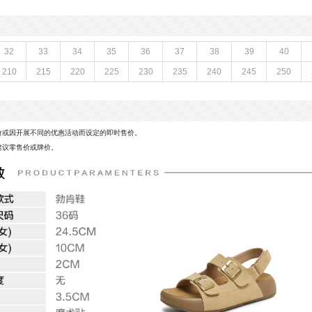
皮鞋
跟高数值：3.5CM
性别：女子
皮
上市时间：2025年夏季
底
参考鞋宽(女)：10CM
32
33
34
35
36
37
38
39
40
革
防水台高度：无
210
215
220
225
230
235
240
245
250
鞋类流行款式：勃肯鞋
风格：休闲
贴
前掌高度：2CM
价或因开展不同的优惠活动而设定的即时售价。
建议零售价或牌价。