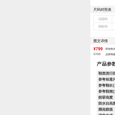
制鞋工艺：胶贴
鞋跟形状：厚底
尺码对照表
皮质特征：软面
鞋底材质：橡胶
法国码
里料材质：人造
国际码
色系：杏色
流行元素：纯色
闭合方式：魔术
图文详情
¥799
即销售
¥799
品牌商