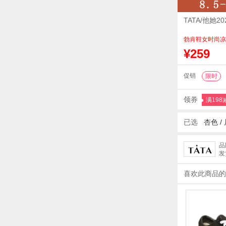
TATA/他她
勃肯鞋女时尚凉
¥259
促销
限时
领券
满198
已选
杏色
/
品
发
喜欢此商品的