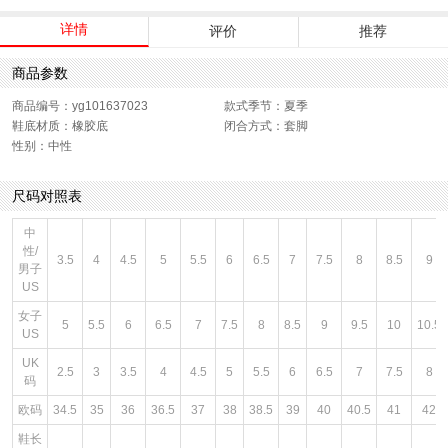
详情
评价
推荐
商品参数
商品编号：yg101637023
款式季节：夏季
鞋底材质：橡胶底
闭合方式：套脚
性别：中性
尺码对照表
中
性/
3.5
4
4.5
5
5.5
6
6.5
7
7.5
8
8.5
9
男子
US
女子
5
5.5
6
6.5
7
7.5
8
8.5
9
9.5
10
10.5
US
UK
2.5
3
3.5
4
4.5
5
5.5
6
6.5
7
7.5
8
码
欧码
34.5
35
36
36.5
37
38
38.5
39
40
40.5
41
42
鞋长