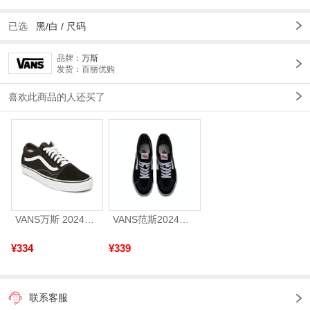
已选
黑/白 /
尺码
品牌：
万斯
发货：百丽优购
喜欢此商品的人还买了
VANS万斯 2024年新款中性OldSkool帆布鞋/硫化鞋VN000D3HY28（延续款）
VANS范斯2024中性SK8-HiCL帆布鞋/硫化鞋VN000D5IB8C
¥334
¥339
联系客服