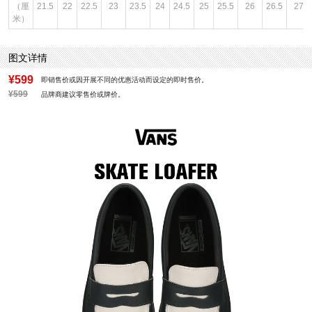
（厘
21.5
22
22.5
23
23.5
24
24.5
25
25.5
26
26.5
27
米）
图文详情
¥599
即销售价或因开展不同的优惠活动而设定的即时售价。
¥599
品牌商建议零售价或牌价。