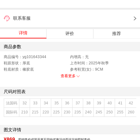
联系客服
详情
评价
推荐
商品参数
商品编号：yg101643344
内增高：无
鞋跟形状：厚底
上市时间：2025年秋季
鞋底材质：橡胶底
参考鞋宽(女)：9CM
色系：黑色
鞋类流行款式：玛丽珍鞋
查看更多
流行元素：纯色
闭合方式：搭扣
前掌高度：3CM
款式季节：秋季
尺码对照表
配跟：无
鞋垫材质：人造革
鞋头款式：圆头
鞋面材质：猪剖层革,羊皮革
法国码
32
33
34
35
36
37
38
39
40
41
42
鞋面图案：纯色
参考鞋长(女)：26CM
国际码
210
215
220
225
230
235
240
245
250
255
260
制鞋工艺：胶贴皮鞋
跟高数值：4CM
性别：女子
皮质特征：软面皮
里料材质：人造革
防水台高度：无
图文详情
风格：休闲
¥869
即销售价或因开展不同的优惠活动而设定的即时售价。