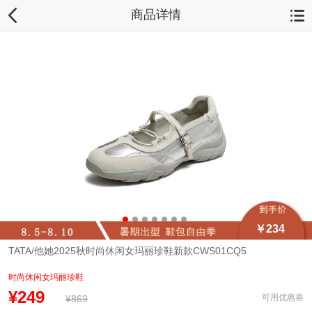
商品详情
￥234
TATA/他她2025秋时尚休闲女玛丽珍鞋新款CWS01CQ5
时尚休闲女玛丽珍鞋
¥249
可用优惠券
¥869