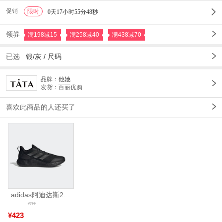
促销
限时
1
0天17小时55分47秒
领券
满198减15
满258减40
满438减70
已选
银/灰 /
尺码
品牌：
他她
发货：百丽优购
喜欢此商品的人还买了
adidas阿迪达斯2025中性edge gamedaySPW FTW-跑步GW2499
¥799
¥423