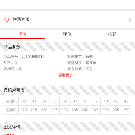
联系客服
详情
评价
推荐
商品参数
商品编号：yg101645912
款式季节：秋季
配跟：无
鞋垫材质：猪皮革
内增高：无
鞋头款式：圆头
鞋面材质：羊皮革
鞋面图案：纯色
查看更多
参考鞋长(女)：24.5CM
制鞋工艺：胶贴皮鞋
跟高数值：1.5CM
鞋跟形状：平跟
尺码对照表
性别：女子
皮质特征：羊皮
上市时间：2025年秋季
鞋底材质：滴胶
法国码
32
33
34
35
36
37
38
39
40
41
42
参考鞋宽(女)：8.5CM
里料材质：猪皮革,织物面料
国际码
210
215
220
225
230
235
240
245
250
255
260
色系：黑色
鞋类流行款式：玛丽珍鞋
流行元素：纯色
风格：休闲
闭合方式：一字式扣带
前掌高度：无
图文详情