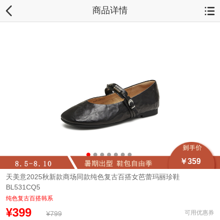
商品详情
￥359
天美意2025秋新款商场同款纯色复古百搭女芭蕾玛丽珍鞋
BL531CQ5
纯色复古百搭韩系
¥399
可用优惠券
¥799