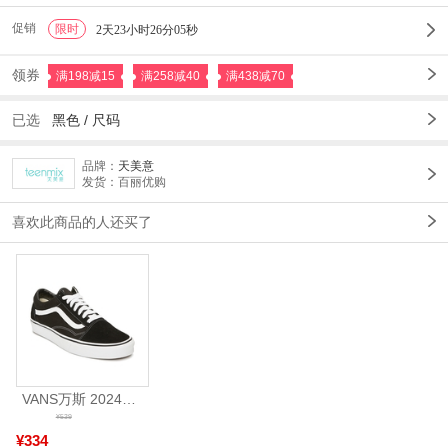
促销
限时
1
2天23小时26分02秒
领券
满198减15
满258减40
满438减70
已选
黑色
/
尺码
品牌：
天美意
发货：百丽优购
喜欢此商品的人还买了
VANS万斯 2024年新款中性OldSkool帆布鞋/硫化鞋VN000D3HY28（延续款）
¥539
¥334